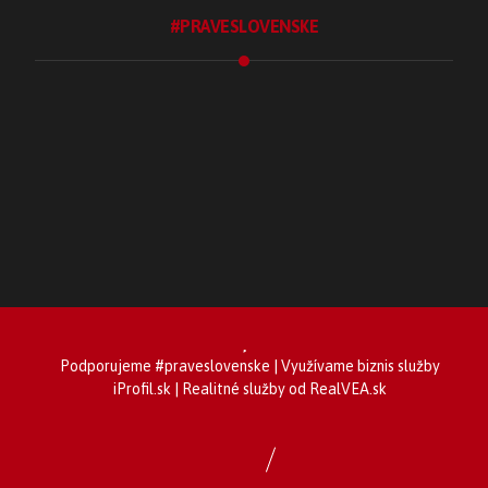
#PRAVESLOVENSKE
Blog #praveslovenske
.Ochutnaj
.Spoznaj
.Tradície
.Tvorím
.UžívamSi
Podporujeme
#praveslovenske
| Využívame biznis služby
iProfil.sk
| Realitné služby od
RealVEA.sk