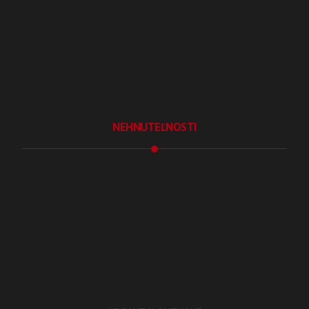
Sociálne siete
Školenie Instagramu
Fotografické služby
Lokálny marketing
NEHNUTEĽNOSTI
Realitný marketing
Realitná kancelária
Realitné služby
Pre developerov
Staňte sa maklérom
Zarobte si za tip