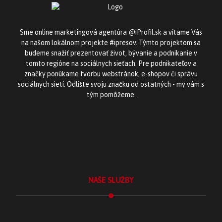
Sme online marketingová agentúra @iProfil.sk a vítame Vás
na našom lokálnom projekte #ipresov. Týmto projektom sa
budeme snažiť prezentovať život, bývanie a podnikanie v
tomto regióne na sociálnych sieťach. Pre podnikateľov a
značky ponúkame tvorbu webstránok, e-shopov či správu
sociálnych sietí. Odlíšte svoju značku od ostatných - my vám s
tým pomôžeme.
NAŠE SLUŽBY
Tvorba webstránok
Tvorba e-shopu